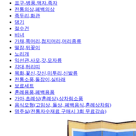
표구-병풍.액자.족자
전통의상,폐백의상
족두리,화관
댕기
절수건
비녀
가채,쪽머리,첩지머리,머리종류
떨잠,뒤꽂이
노리개
익선관,사모,갓,모자류
각대,허리띠
목화,꽃신,갓신,미투리,신발류
전통소품,돌잡이,실타래
보료세트
혼례용품,폐백용품
가마,초례상(혼례상),상차림소품
음식모형(고임상, 돌상, 폐백음식,혼례상차림)
명주실(전통자수재료 구매시 3회 무료강습)