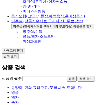
- 초례상(혼례상),상차림소품
- 영(혼)가마
- 어좌와곡병풍
음식모형(고임상, 돌상,폐백음식,혼례상음식)
명주실 (전통자수재료 구매시 3회 무료강습)
명주실 (전통자수재료 구매시 3회 무료강습) 하위분류 열기
- 명주실,수틀
- 병풍,액자,소품도안
- 야생화도안
카테고리
닫기
검색
열기
상품 검색
상품명
필수
검색
닫기
동양화, 민화 그려주고, 붓글씨 써 드립니다
병풍
액자
족자