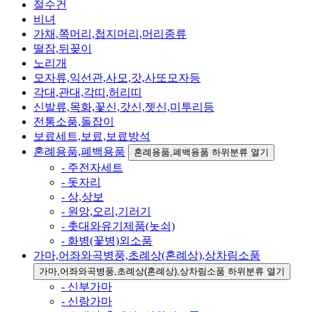
절수건
비녀
가채,쪽머리,첩지머리,머리종류
떨잠,뒤꽂이
노리개
모자류,익선관,사모,갓,사또모자등
각대,관대,각띠,허리띠
신발류,목화,꽃신,갓신,젯신,미투리등
전통소품,돌잡이
보료세트,보료,보료방석
혼례용품,폐백용품
혼례용품,폐백용품 하위분류 열기
- 주전자세트
- 돗자리
- 상,상보
- 원앙,오리,기러기
- 촛대와유기제품(놋쇠)
- 화병(꽃병)외소품
가마,어좌와곡병풍,초례상(혼례상),상차림소품
가마,어좌와곡병풍,초례상(혼례상),상차림소품 하위분류 열기
- 신부가마
- 신랑가마