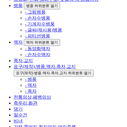
병풍
병풍 하위분류 열기
- 그림병풍
- 손자수병풍
- 기계자수병풍
- 글씨(제사용)병풍
- 파티션병풍
액자
액자 하위분류 열기
- 동양화액자
- 손자수액자
족자,교지
표구(제작)-병풍.액자.족자,교지
표구(제작)-병풍.액자.족자,교지 하위분류 열기
- 병풍
- 액자
- 족자
전통의상,폐백의상
족두리,화관
댕기
절수건
비녀
가채,쪽머리,첩지머리,머리종류