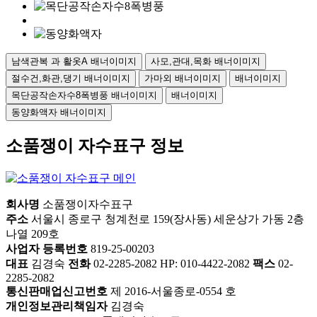
남색관복 과 활옷A 배너이미지
사모,관대,목화 배너이미지
절수건,화관,댕기 배너이미지
가마외 배너이미지
배너이미지
목단공작손자수8폭병풍 배너이미지
배너이미지
동양화액자 배너이미지
소품쟁이 자수표구 정보
회사명
소품쟁이자수표구
주소
서울시 종로구 청계천로 159(장사동) 세운상가 가동 2층
나열 209호
사업자 등록번호
819-25-00203
대표
김경숙
전화
02-2285-2082 HP: 010-4422-2082
팩스
02-
2285-2082
통신판매업신고번호
제 2016-서울종로-0554 호
개인정보관리책임자
김경숙