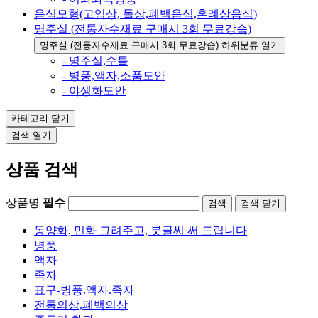
음식모형(고임상, 돌상,폐백음식,혼례상음식)
명주실 (전통자수재료 구매시 3회 무료강습)
명주실 (전통자수재료 구매시 3회 무료강습) 하위분류 열기
- 명주실,수틀
- 병풍,액자,소품도안
- 야생화도안
카테고리
닫기
검색
열기
상품 검색
상품명
필수
검색
닫기
동양화, 민화 그려주고, 붓글씨 써 드립니다
병풍
액자
족자
표구-병풍.액자.족자
전통의상,폐백의상