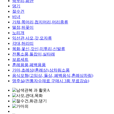
족두리,화관
댕기
절수건
비녀
가채,쪽머리,첩지머리,머리종류
떨잠,뒤꽂이
노리개
익선관,사모,갓,모자류
각대,허리띠
목화,꽃신,갓신,미투리,신발류
전통소품,돌잡이,실타래
보료세트
혼례용품,폐백용품
가마,초례상(혼례상),상차림소품
음식모형(고임상, 돌상, 폐백음식,혼례상차림)
명주실(전통자수재료 구매시 3회 무료강습)