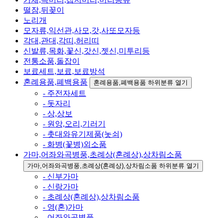
떨잠,뒤꽂이
노리개
모자류,익선관,사모,갓,사또모자등
각대,관대,각띠,허리띠
신발류,목화,꽃신,갓신,젯신,미투리등
전통소품,돌잡이
보료세트,보료,보료방석
혼례용품,폐백용품
혼례용품,폐백용품 하위분류 열기
- 주전자세트
- 돗자리
- 상,상보
- 원앙,오리,기러기
- 촛대와유기제품(놋쇠)
- 화병(꽃병)외소품
가마,어좌와곡병풍,초례상(혼례상),상차림소품
가마,어좌와곡병풍,초례상(혼례상),상차림소품 하위분류 열기
- 신부가마
- 신랑가마
- 초례상(혼례상),상차림소품
- 영(혼)가마
- 어좌와곡병풍